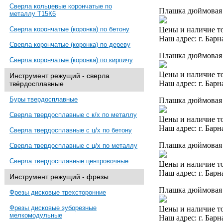
Сверла кольцевые корончатые по
Плашка дюймовая 3
металлу Т15К6
Цены и наличие то
Сверла корончатые (коронка) по бетону
Наш адрес: г. Барн
Сверла корончатые (коронка) по дереву
Плашка дюймовая 
Сверла корончатые (коронка) по кирпичу
Цены и наличие то
Инструмент режущий - сверла
Наш адрес: г. Барн
твёрдосплавные
Буры твердосплавные
Плашка дюймовая 3
Сверла твердосплавные с к/х по металлу
Цены и наличие то
Наш адрес: г. Барн
Сверла твердосплавные с ц/х по бетону
Плашка дюймовая 
Сверла твердосплавные с ц/х по металлу
Сверла твердосплавные центровочные
Цены и наличие то
Наш адрес: г. Барн
Инструмент режущий - фрезы
Плашка дюймовая 3
Фрезы дисковые трехсторонние
Фрезы дисковые зуборезные
Цены и наличие то
мелкомодульные
Наш адрес: г. Барн