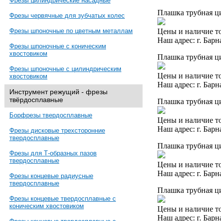
Фрезы цилиндрические насадные
Плашка трубная ци
Фрезы червячные для зубчатых колес
Цены и наличие то
Фрезы шпоночные по цветным металлам
Наш адрес: г. Барн
Фрезы шпоночные с коническим
хвостовиком
Плашка трубная ци
Фрезы шпоночные с цилиндрическим
Цены и наличие то
хвостовиком
Наш адрес: г. Барн
Инструмент режущий - фрезы
твёрдосплавные
Плашка трубная ци
Борфрезы твердосплавные
Цены и наличие то
Наш адрес: г. Барн
Фрезы дисковые трехсторонние
твердосплавные
Плашка трубная ци
Фрезы для Т-образных пазов
твердосплавные
Цены и наличие то
Наш адрес: г. Барн
Фрезы концевые радиусные
твердосплавные
Плашка трубная ци
Фрезы концевые твердосплавные с
коническим хвостовиком
Цены и наличие то
Наш адрес: г. Барн