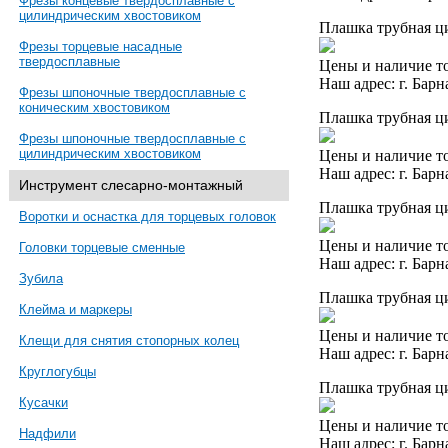
Фрезы концевые твердосплавные с
цилиндрическим хвостовиком
Плашка трубная ци
Фрезы торцевые насадные
твердосплавные
Цены и наличие то
Наш адрес: г. Барн
Фрезы шпоночные твердосплавные с
коническим хвостовиком
Плашка трубная ци
Фрезы шпоночные твердосплавные с
цилиндрическим хвостовиком
Цены и наличие то
Наш адрес: г. Барн
Инструмент слесарно-монтажный
Плашка трубная ци
Воротки и оснастка для торцевых головок
Цены и наличие то
Головки торцевые сменные
Наш адрес: г. Барн
Зубила
Плашка трубная ци
Клейма и маркеры
Цены и наличие то
Клещи для снятия стопорных колец
Наш адрес: г. Барн
Круглогубцы
Плашка трубная ци
Кусачки
Цены и наличие то
Надфили
Наш адрес: г. Барн