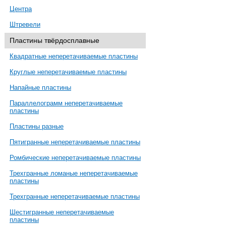
Центра
Штревели
Пластины твёрдосплавные
Квадратные неперетачиваемые пластины
Круглые неперетачиваемые пластины
Напайные пластины
Параллелограмм неперетачиваемые
пластины
Пластины разные
Пятигранные неперетачиваемые пластины
Ромбические неперетачиваемые пластины
Трехгранные ломаные неперетачиваемые
пластины
Трехгранные неперетачиваемые пластины
Шестигранные неперетачиваемые
пластины