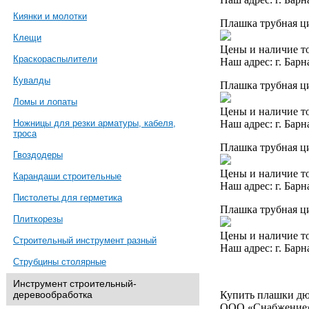
Киянки и молотки
Плашка трубная ци
Клещи
Цены и наличие то
Краскораспылители
Наш адрес: г. Барн
Кувалды
Плашка трубная ци
Ломы и лопаты
Цены и наличие то
Наш адрес: г. Барн
Ножницы для резки арматуры, кабеля,
троса
Плашка трубная ци
Гвоздодеры
Цены и наличие то
Карандаши строительные
Наш адрес: г. Барн
Пистолеты для герметика
Плашка трубная ци
Плиткорезы
Цены и наличие то
Строительный инструмент разный
Наш адрес: г. Барн
Струбцины столярные
Инструмент строительный-
Купить плашки дю
деревообработка
ООО «Снабжение