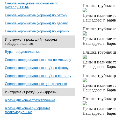
Сверла кольцевые корончатые по
Плашка трубная ко
металлу Т15К6
Цены и наличие то
Сверла корончатые (коронка) по бетону
Наш адрес: г. Барн
Сверла корончатые (коронка) по дереву
Плашка трубная ко
Сверла корончатые (коронка) по кирпичу
Цены и наличие то
Инструмент режущий - сверла
Наш адрес: г. Барн
твёрдосплавные
Буры твердосплавные
Плашка трубная ци
Сверла твердосплавные с к/х по металлу
Цены и наличие то
Наш адрес: г. Барн
Сверла твердосплавные с ц/х по бетону
Плашка трубная ци
Сверла твердосплавные с ц/х по металлу
Сверла твердосплавные центровочные
Цены и наличие то
Наш адрес: г. Барн
Инструмент режущий - фрезы
Плашка трубная ци
Фрезы дисковые трехсторонние
Фрезы дисковые зуборезные
Цены и наличие то
мелкомодульные
Наш адрес: г. Барн