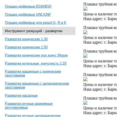
Плашка трубная ко
Плашки дюймовые BSW/BSF
Цены и наличие то
Плашки дюймовые UNC/UNF
Наш адрес: г. Барн
Плашки дюймовые для резьб G, R и K
Плашка трубная ко
Инструмент режущий - развертки
Цены и наличие то
Развертки конические 1:30
Наш адрес: г. Барн
Развертки конические 1:50
Плашка трубная ко
Развертки конические под конус Морзе
Цены и наличие то
Развертки котельные, конусность 1:10
Наш адрес: г. Барн
Развертки машинные с коническим
Плашка трубная ко
хвостовиком
Развертки машинные с цилиндрическим
Цены и наличие то
хвостовиком
Наш адрес: г. Барн
Развертки насадные
Плашка трубная ко
Развертки ручные разжимные
регулируемые
Цены и наличие то
Наш адрес: г. Барн
Развертки ручные цилиндрические