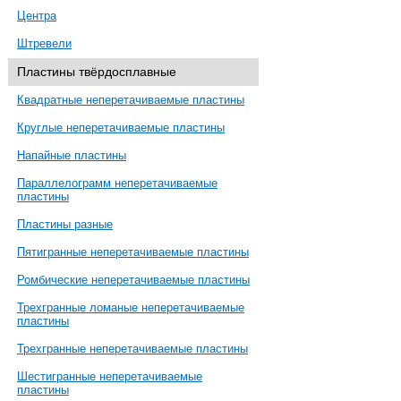
Центра
Штревели
Пластины твёрдосплавные
Квадратные неперетачиваемые пластины
Круглые неперетачиваемые пластины
Напайные пластины
Параллелограмм неперетачиваемые
пластины
Пластины разные
Пятигранные неперетачиваемые пластины
Ромбические неперетачиваемые пластины
Трехгранные ломаные неперетачиваемые
пластины
Трехгранные неперетачиваемые пластины
Шестигранные неперетачиваемые
пластины