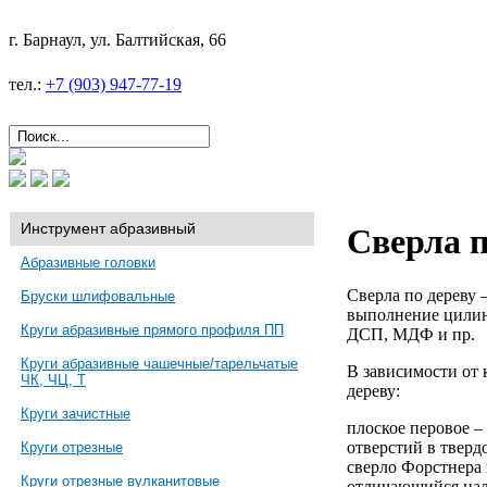
г. Барнаул, ул. Балтийская, 66
тел.:
+7 (903) 947-77-19
Инструмент абразивный
Сверла п
Абразивные головки
Сверла по дереву 
Бруски шлифовальные
выполнение цилинд
Круги абразивные прямого профиля ПП
ДСП, МДФ и пр.
Круги абразивные чашечные/тарельчатые
В зависимости от
ЧК, ЧЦ, Т
дереву:
Круги зачистные
плоское перовое –
отверстий в тверд
Круги отрезные
сверло Форстнера 
Круги отрезные вулканитовые
отличающийся нал