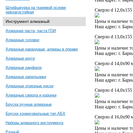
Шлифшкурка на тканевой основе
Сверло d 12,0х155
невлагостойкая
Цены и наличие то
Инструмент алмазный
Наш адрес: г. Барн
Алмазная паста, паста ГОИ
Сверло d 13,0х155
Алмазные головки
Цены и наличие то
Алмазные карандаши, алмазы в оправе
Наш адрес: г. Барн
Алмазные круги
Сверло d 14,0х90 м
Алмазные надфили
Цены и наличие то
Алмазные напильники
Наш адрес: г. Барн
Алмазные отрезные диски
Сверло d 14,0х155
Алмазные сверла и коронки
Цены и наличие то
Бруски ручные алмазные
Наш адрес: г. Барн
Бруски хонинговальные тип АБХ
Сверло d 16,0х90 м
Наборы алмазного инструмента
Цены и наличие то
Разный