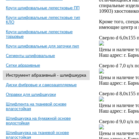
спиральные издел
Круги шлифовальные лепестковые ПП
10903) хвостовико
Круги шлифовальные лепестковые тип
Кроме того, специ
КЛО
имеющие центр и 
Круги шлифовальные лепестковые
торцовые
Сверло d 6,0х155 
Круги шлифовальные для заточки пил
Цены и наличие то
Наш адрес: г. Барн
Сегменты шлифовальные
Сверло d 7,0 ц/х п
Сетки абразивные
Инструмент абразивный - шлифшкурка
Цены и наличие то
Наш адрес: г. Барн
Диски фибровые и самозацепляемые
Сверло d 8,0х155 
Оправки для шлифшкурки
Шлифлента на тканевой основе
Цены и наличие то
влагостойкая
Наш адрес: г. Барн
Шлифшкурка на бумажной основе
Сверло d 9,0 ц/х п
водостойкая
Шлифшкурка на тканевой основе
Цены и наличие то
влагостойкая
Наш адрес: г. Барн