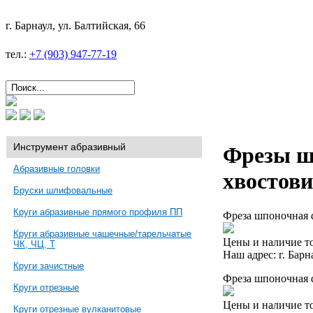
г. Барнаул, ул. Балтийская, 66
тел.:
+7 (903) 947-77-19
Инструмент абразивный
Фрезы ш
Абразивные головки
хвостов
Бруски шлифовальные
Круги абразивные прямого профиля ПП
Фреза шпоночная d
Круги абразивные чашечные/тарельчатые
Цены и наличие то
ЧК, ЧЦ, Т
Наш адрес: г. Барн
Круги зачистные
Фреза шпоночная d
Круги отрезные
Цены и наличие то
Круги отрезные вулканитовые