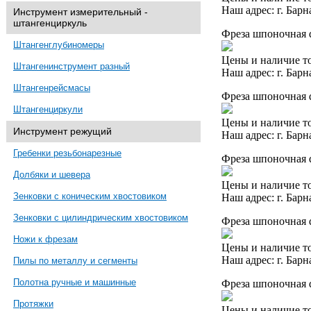
Наш адрес: г. Барн
Инструмент измерительный -
штангенциркуль
Фреза шпоночная d
Штангенглубиномеры
Цены и наличие то
Штангенинструмент разный
Наш адрес: г. Барн
Штангенрейсмасы
Фреза шпоночная 
Штангенциркули
Цены и наличие то
Инструмент режущий
Наш адрес: г. Барн
Гребенки резьбонарезные
Фреза шпоночная d
Долбяки и шевера
Цены и наличие то
Зенковки с коническим хвостовиком
Наш адрес: г. Барн
Зенковки с цилиндрическим хвостовиком
Фреза шпоночная d
Ножи к фрезам
Цены и наличие то
Наш адрес: г. Барн
Пилы по металлу и сегменты
Полотна ручные и машинные
Фреза шпоночная 
Протяжки
Цены и наличие то