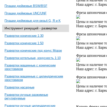
Цены и наличие то
Наш адрес: г. Барн
Плашки дюймовые BSW/BSF
Фреза шпоночная d
Плашки дюймовые UNC/UNF
Плашки дюймовые для резьб G, R и K
Цены и наличие то
Наш адрес: г. Барн
Инструмент режущий - развертки
Фреза шпоночная d
Развертки конические 1:30
Цены и наличие то
Развертки конические 1:50
Наш адрес: г. Барн
Развертки конические под конус Морзе
Фреза шпоночная d
Развертки котельные, конусность 1:10
Цены и наличие то
Развертки машинные с коническим
Наш адрес: г. Барн
хвостовиком
Развертки машинные с цилиндрическим
Фреза шпоночная 
хвостовиком
Цены и наличие то
Развертки насадные
Наш адрес: г. Барн
Развертки ручные разжимные
регулируемые
Развертки ручные цилиндрические
Купить фрезы шпо