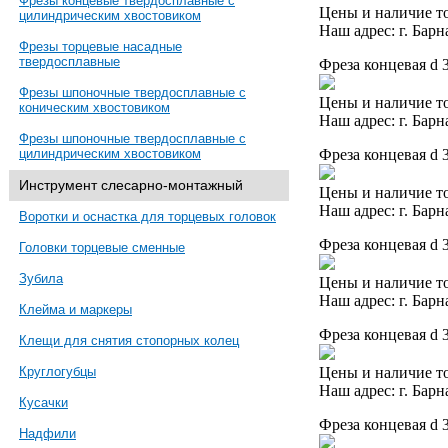
Фрезы концевые твердосплавные с
Цены и наличие то
цилиндрическим хвостовиком
Наш адрес: г. Барн
Фрезы торцевые насадные
твердосплавные
Фреза концевая d 
Фрезы шпоночные твердосплавные с
Цены и наличие то
коническим хвостовиком
Наш адрес: г. Барн
Фрезы шпоночные твердосплавные с
Фреза концевая d 
цилиндрическим хвостовиком
Инструмент слесарно-монтажный
Цены и наличие то
Наш адрес: г. Барн
Воротки и оснастка для торцевых головок
Фреза концевая d 
Головки торцевые сменные
Зубила
Цены и наличие то
Наш адрес: г. Барн
Клейма и маркеры
Фреза концевая d 
Клещи для снятия стопорных колец
Цены и наличие то
Круглогубцы
Наш адрес: г. Барн
Кусачки
Фреза концевая d 
Надфили