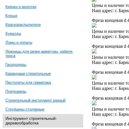
Цены и наличие то
Киянки и молотки
Наш адрес: г. Барн
Клещи
Фреза концевая d 
Краскораспылители
Цены и наличие то
Кувалды
Наш адрес: г. Барн
Ломы и лопаты
Фреза концевая d 
Ножницы для резки арматуры, кабеля,
троса
Цены и наличие то
Наш адрес: г. Барн
Гвоздодеры
Фреза концевая d 
Карандаши строительные
Пистолеты для герметика
Цены и наличие то
Наш адрес: г. Барн
Плиткорезы
Фреза концевая d 
Строительный инструмент разный
Цены и наличие то
Струбцины столярные
Наш адрес: г. Барн
Инструмент строительный-
деревообработка
Фреза концевая d 