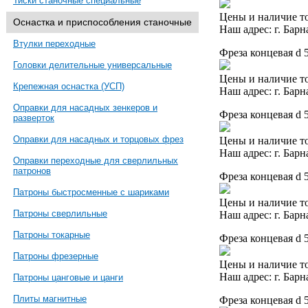
Тиски станочные специальные
Цены и наличие то
Оснастка и приспособления станочные
Наш адрес: г. Барн
Втулки переходные
Фреза концевая d 
Головки делительные универсальные
Цены и наличие то
Крепежная оснастка (УСП)
Наш адрес: г. Барн
Оправки для насадных зенкеров и
Фреза концевая d 
разверток
Оправки для насадных и торцовых фрез
Цены и наличие то
Наш адрес: г. Барн
Оправки переходные для сверлильных
патронов
Фреза концевая d 
Патроны быстросменные с шариками
Цены и наличие то
Патроны сверлильные
Наш адрес: г. Барн
Патроны токарные
Фреза концевая d 
Патроны фрезерные
Цены и наличие то
Наш адрес: г. Барн
Патроны цанговые и цанги
Плиты магнитные
Фреза концевая d 