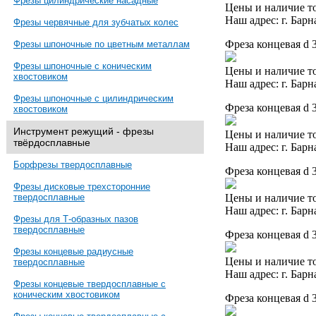
Фрезы цилиндрические насадные
Цены и наличие то
Наш адрес: г. Барн
Фрезы червячные для зубчатых колес
Фреза концевая d 
Фрезы шпоночные по цветным металлам
Фрезы шпоночные с коническим
Цены и наличие то
хвостовиком
Наш адрес: г. Барн
Фрезы шпоночные с цилиндрическим
Фреза концевая d 
хвостовиком
Инструмент режущий - фрезы
Цены и наличие то
твёрдосплавные
Наш адрес: г. Барн
Борфрезы твердосплавные
Фреза концевая d 
Фрезы дисковые трехсторонние
Цены и наличие то
твердосплавные
Наш адрес: г. Барн
Фрезы для Т-образных пазов
твердосплавные
Фреза концевая d 
Фрезы концевые радиусные
Цены и наличие то
твердосплавные
Наш адрес: г. Барн
Фрезы концевые твердосплавные с
коническим хвостовиком
Фреза концевая d 