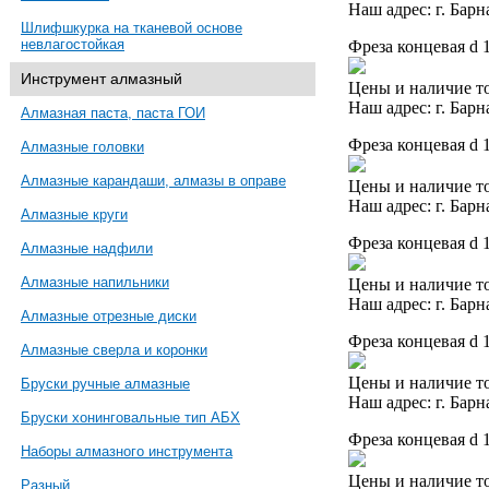
Наш адрес: г. Барн
Шлифшкурка на тканевой основе
невлагостойкая
Фреза концевая d 
Инструмент алмазный
Цены и наличие то
Наш адрес: г. Барн
Алмазная паста, паста ГОИ
Фреза концевая d 
Алмазные головки
Алмазные карандаши, алмазы в оправе
Цены и наличие то
Наш адрес: г. Барн
Алмазные круги
Фреза концевая d 
Алмазные надфили
Алмазные напильники
Цены и наличие то
Наш адрес: г. Барн
Алмазные отрезные диски
Фреза концевая d 
Алмазные сверла и коронки
Цены и наличие то
Бруски ручные алмазные
Наш адрес: г. Барн
Бруски хонинговальные тип АБХ
Фреза концевая d 
Наборы алмазного инструмента
Цены и наличие то
Разный