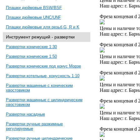
Цены и наличие то
Наш адрес: г. Барн
Плашки дюймовые BSW/BSF
Фреза концевая d 
Плашки дюймовые UNC/UNF
Плашки дюймовые для резьб G, R и K
Цены и наличие то
Наш адрес: г. Барн
Инструмент режущий - развертки
Фреза концевая d 
Развертки конические 1:30
Цены и наличие то
Развертки конические 1:50
Наш адрес: г. Барн
Развертки конические под конус Морзе
Фреза концевая d 
Развертки котельные, конусность 1:10
Цены и наличие то
Развертки машинные с коническим
Наш адрес: г. Барн
хвостовиком
Развертки машинные с цилиндрическим
Фреза концевая d 
хвостовиком
Цены и наличие то
Развертки насадные
Наш адрес: г. Барн
Развертки ручные разжимные
Фреза концевая d 
регулируемые
Развертки ручные цилиндрические