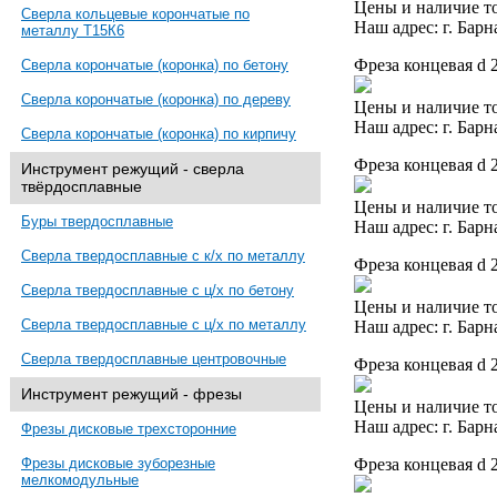
Цены и наличие то
Сверла кольцевые корончатые по
Наш адрес: г. Барн
металлу Т15К6
Фреза концевая d 
Сверла корончатые (коронка) по бетону
Сверла корончатые (коронка) по дереву
Цены и наличие то
Наш адрес: г. Барн
Сверла корончатые (коронка) по кирпичу
Фреза концевая d 
Инструмент режущий - сверла
твёрдосплавные
Цены и наличие то
Буры твердосплавные
Наш адрес: г. Барн
Сверла твердосплавные с к/х по металлу
Фреза концевая d 
Сверла твердосплавные с ц/х по бетону
Цены и наличие то
Сверла твердосплавные с ц/х по металлу
Наш адрес: г. Барн
Сверла твердосплавные центровочные
Фреза концевая d 
Инструмент режущий - фрезы
Цены и наличие то
Наш адрес: г. Барн
Фрезы дисковые трехсторонние
Фреза концевая d 
Фрезы дисковые зуборезные
мелкомодульные