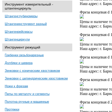
Наш адрес: г. Барн
Инструмент измерительный -
штангенциркуль
Фреза концевая d 
Штангенглубиномеры
Цены и наличие то
Штангенинструмент разный
Наш адрес: г. Барн
Штангенрейсмасы
Фреза концевая d 
Штангенциркули
Цены и наличие то
Инструмент режущий
Наш адрес: г. Барн
Гребенки резьбонарезные
Фреза концевая d 
Долбяки и шевера
Цены и наличие то
Зенковки с коническим хвостовиком
Наш адрес: г. Барн
Зенковки с цилиндрическим хвостовиком
Фреза концевая d 
Ножи к фрезам
Цены и наличие то
Наш адрес: г. Барн
Пилы по металлу и сегменты
Полотна ручные и машинные
Фреза концевая d 
Протяжки
Цены и наличие то