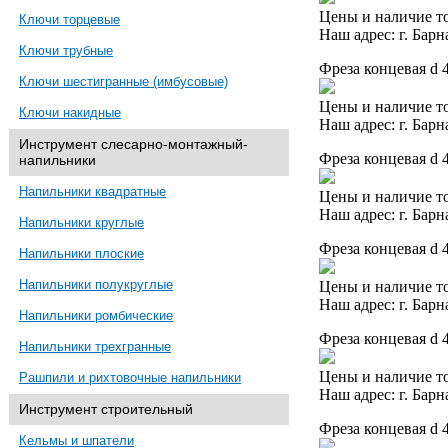
Цены и наличие то
Ключи торцевые
Наш адрес: г. Барн
Ключи трубные
Фреза концевая d 
Ключи шестигранные (имбусовые)
Цены и наличие то
Ключи накидные
Наш адрес: г. Барн
Инструмент слесарно-монтажный-
Фреза концевая d 
напильники
Напильники квадратные
Цены и наличие то
Наш адрес: г. Барн
Напильники круглые
Фреза концевая d 
Напильники плоские
Напильники полукруглые
Цены и наличие то
Наш адрес: г. Барн
Напильники ромбические
Фреза концевая d 
Напильники трехгранные
Цены и наличие то
Рашпили и рихтовочные напильники
Наш адрес: г. Барн
Инструмент строительный
Фреза концевая d 
Кельмы и шпатели