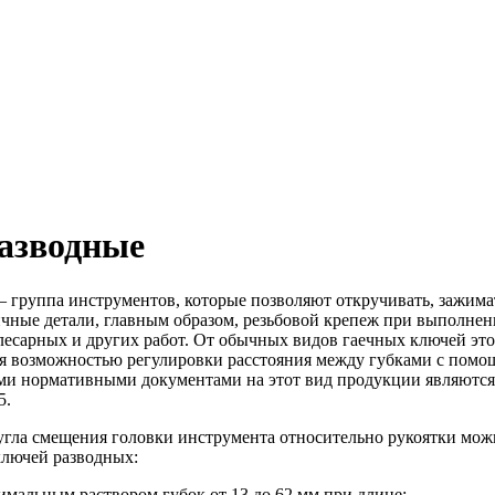
азводные
 группа инструментов, которые позволяют откручивать, зажима
ичные детали, главным образом, резьбовой крепеж при выполне
лесарных и других работ. От обычных видов гаечных ключей это
ся возможностью регулировки расстояния между губками с пом
ми нормативными документами на этот вид продукции являютс
5.
угла смещения головки инструмента относительно рукоятки мож
лючей разводных:
симальным раствором губок от 13 до 62 мм при длине;