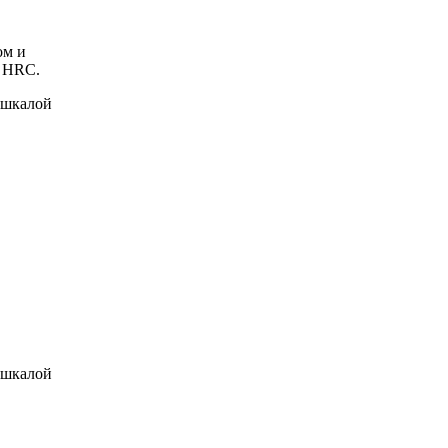
ом и
5 HRC.
о шкалой
о шкалой