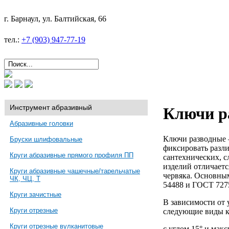
г. Барнаул, ул. Балтийская, 66
тел.:
+7 (903) 947-77-19
Инструмент абразивный
Ключи р
Абразивные головки
Ключи разводные –
Бруски шлифовальные
фиксировать разл
Круги абразивные прямого профиля ПП
сантехнических, с
изделий отличает
Круги абразивные чашечные/тарельчатые
червяка. Основны
ЧК, ЧЦ, Т
54488 и ГОСТ 727
Круги зачистные
В зависимости от 
Круги отрезные
следующие виды к
Круги отрезные вулканитовые
с углом 15° и мак