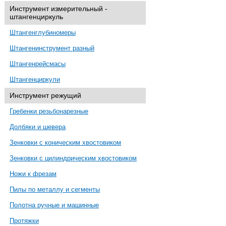
Инструмент измерительный -
штангенциркуль
Штангенглубиномеры
Штангенинструмент разный
Штангенрейсмасы
Штангенциркули
Инструмент режущий
Гребенки резьбонарезные
Долбяки и шевера
Зенковки с коническим хвостовиком
Зенковки с цилиндрическим хвостовиком
Ножи к фрезам
Пилы по металлу и сегменты
Полотна ручные и машинные
Протяжки