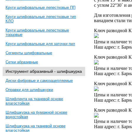
с углом 22°30´ и 
Круги шлифовальные лепестковые ПП
Для изготовления 
Круги шлифовальные лепестковые тип
ванадием стали ти
КЛО
Ключ разводной КР
Круги шлифовальные лепестковые
торцовые
Цены и наличие то
Круги шлифовальные для заточки пил
Наш адрес: г. Барн
Сегменты шлифовальные
Ключ разводной КР
Сетки абразивные
Цены и наличие то
Инструмент абразивный - шлифшкурка
Наш адрес: г. Барн
Диски фибровые и самозацепляемые
Ключ разводной КР
Оправки для шлифшкурки
Цены и наличие то
Шлифлента на тканевой основе
Наш адрес: г. Барн
влагостойкая
Ключ разводной КР
Шлифшкурка на бумажной основе
водостойкая
Цены и наличие то
Шлифшкурка на тканевой основе
Наш адрес: г. Барн
влагостойкая