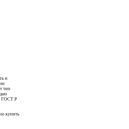
ть и
нии
т тип
ощью
я ГОСТ Р
но купить