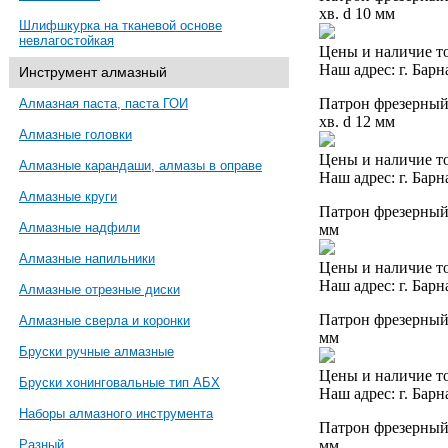
хв. d 10 мм
Шлифшкурка на тканевой основе
невлагостойкая
Цены и наличие то
Наш адрес: г. Барн
Инструмент алмазный
Патрон фрезерный 
Алмазная паста, паста ГОИ
хв. d 12 мм
Алмазные головки
Цены и наличие то
Алмазные карандаши, алмазы в оправе
Наш адрес: г. Барн
Алмазные круги
Патрон фрезерный 
Алмазные надфили
мм
Алмазные напильники
Цены и наличие то
Наш адрес: г. Барн
Алмазные отрезные диски
Патрон фрезерный 
Алмазные сверла и коронки
мм
Бруски ручные алмазные
Цены и наличие то
Бруски хонинговальные тип АБХ
Наш адрес: г. Барн
Наборы алмазного инструмента
Патрон фрезерный 
мм
Разный