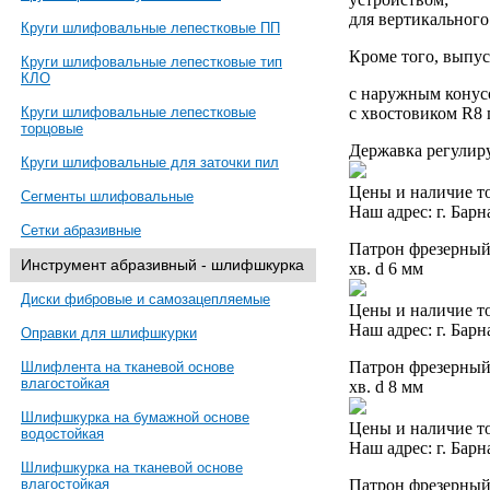
для вертикального
Круги шлифовальные лепестковые ПП
Кроме того, выпу
Круги шлифовальные лепестковые тип
КЛО
с наружным конус
с хвостовиком R8
Круги шлифовальные лепестковые
торцовые
Державка регулиру
Круги шлифовальные для заточки пил
Цены и наличие то
Сегменты шлифовальные
Наш адрес: г. Барн
Сетки абразивные
Патрон фрезерный 
Инструмент абразивный - шлифшкурка
хв. d 6 мм
Диски фибровые и самозацепляемые
Цены и наличие то
Наш адрес: г. Барн
Оправки для шлифшкурки
Патрон фрезерный 
Шлифлента на тканевой основе
влагостойкая
хв. d 8 мм
Шлифшкурка на бумажной основе
Цены и наличие то
водостойкая
Наш адрес: г. Барн
Шлифшкурка на тканевой основе
Патрон фрезерный 
влагостойкая