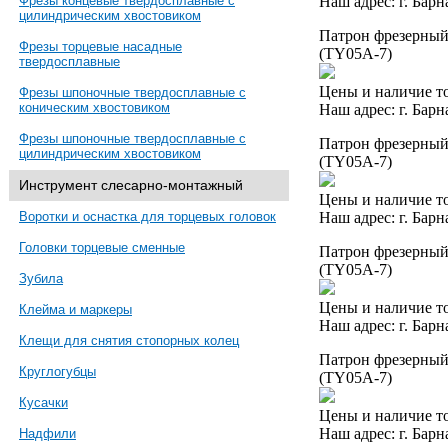
Наш адрес: г. Барн
Фрезы концевые твердосплавные с
цилиндрическим хвостовиком
Патрон фрезерный 
Фрезы торцевые насадные
(TY05A-7)
твердосплавные
Цены и наличие то
Фрезы шпоночные твердосплавные с
коническим хвостовиком
Наш адрес: г. Барн
Фрезы шпоночные твердосплавные с
Патрон фрезерный 
цилиндрическим хвостовиком
(TY05A-7)
Инструмент слесарно-монтажный
Цены и наличие то
Наш адрес: г. Барн
Воротки и оснастка для торцевых головок
Головки торцевые сменные
Патрон фрезерный 
(TY05A-7)
Зубила
Цены и наличие то
Клейма и маркеры
Наш адрес: г. Барн
Клещи для снятия стопорных колец
Патрон фрезерный 
Круглогубцы
(TY05A-7)
Кусачки
Цены и наличие то
Наш адрес: г. Барн
Надфили