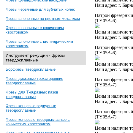
Фрезы цилиндрические насадные
Наш адрес: г. Барн
Фрезы червячные для зубчатых колес
Патрон фрезерный 
Фрезы шпоночные по цветным металлам
(TY05A-6)
Фрезы шпоночные с коническим
Цены и наличие то
хвостовиком
Наш адрес: г. Барн
Фрезы шпоночные с цилиндрическим
хвостовиком
Патрон фрезерный 
(TY05A-6)
Инструмент режущий - фрезы
твёрдосплавные
Цены и наличие то
Наш адрес: г. Барн
Борфрезы твердосплавные
Фрезы дисковые трехсторонние
Патрон фрезерный 
твердосплавные
(TY05A-7)
Фрезы для Т-образных пазов
Цены и наличие то
твердосплавные
Наш адрес: г. Барн
Фрезы концевые радиусные
твердосплавные
Патрон фрезерный 
(TY05A-7)
Фрезы концевые твердосплавные с
коническим хвостовиком
Цены и наличие то