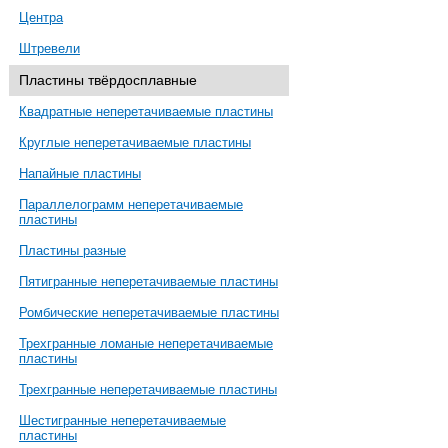
Центра
Штревели
Пластины твёрдосплавные
Квадратные неперетачиваемые пластины
Круглые неперетачиваемые пластины
Напайные пластины
Параллелограмм неперетачиваемые
пластины
Пластины разные
Пятигранные неперетачиваемые пластины
Ромбические неперетачиваемые пластины
Трехгранные ломаные неперетачиваемые
пластины
Трехгранные неперетачиваемые пластины
Шестигранные неперетачиваемые
пластины