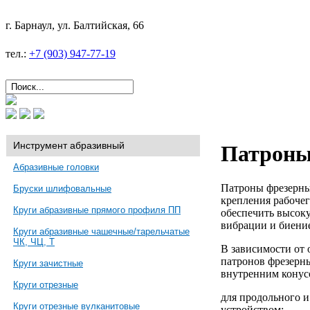
г. Барнаул, ул. Балтийская, 66
тел.:
+7 (903) 947-77-19
Инструмент абразивный
Патроны
Абразивные головки
Патроны фрезерные
Бруски шлифовальные
крепления рабочег
Круги абразивные прямого профиля ПП
обеспечить высоку
вибрации и биени
Круги абразивные чашечные/тарельчатые
ЧК, ЧЦ, Т
В зависимости от
патронов фрезерн
Круги зачистные
внутренним конус
Круги отрезные
для продольного 
Круги отрезные вулканитовые
устройством;