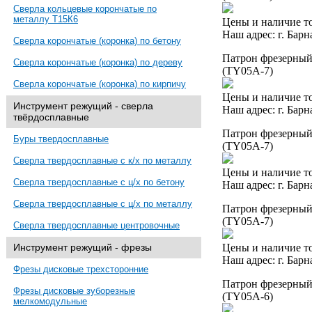
Сверла кольцевые корончатые по
металлу Т15К6
Цены и наличие то
Наш адрес: г. Барн
Сверла корончатые (коронка) по бетону
Патрон фрезерный 
Сверла корончатые (коронка) по дереву
(TY05A-7)
Сверла корончатые (коронка) по кирпичу
Цены и наличие то
Инструмент режущий - сверла
Наш адрес: г. Барн
твёрдосплавные
Патрон фрезерный 
Буры твердосплавные
(TY05A-7)
Сверла твердосплавные с к/х по металлу
Цены и наличие то
Сверла твердосплавные с ц/х по бетону
Наш адрес: г. Барн
Сверла твердосплавные с ц/х по металлу
Патрон фрезерный 
(TY05A-7)
Сверла твердосплавные центровочные
Цены и наличие то
Инструмент режущий - фрезы
Наш адрес: г. Барн
Фрезы дисковые трехсторонние
Патрон фрезерный 
Фрезы дисковые зуборезные
(TY05A-6)
мелкомодульные