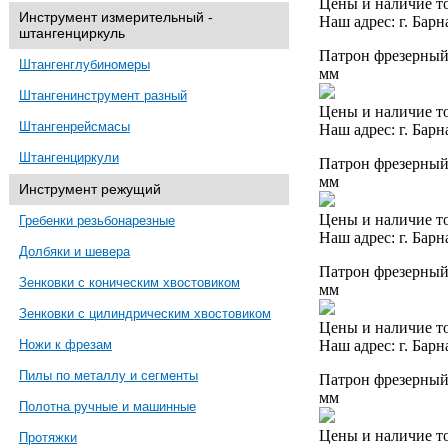
Цены и наличие то
Инструмент измерительный -
Наш адрес: г. Барн
штангенциркуль
Патрон фрезерный 
Штангенглубиномеры
мм
Штангенинструмент разный
Цены и наличие то
Штангенрейсмасы
Наш адрес: г. Барн
Штангенциркули
Патрон фрезерный 
мм
Инструмент режущий
Цены и наличие то
Гребенки резьбонарезные
Наш адрес: г. Барн
Долбяки и шевера
Патрон фрезерный 
Зенковки с коническим хвостовиком
мм
Зенковки с цилиндрическим хвостовиком
Цены и наличие то
Наш адрес: г. Барн
Ножи к фрезам
Пилы по металлу и сегменты
Патрон фрезерный 
мм
Полотна ручные и машинные
Цены и наличие то
Протяжки