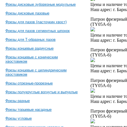
Цены и наличие то
Фрезы дисковые зуборезные модульные
Наш адрес: г. Барн
Фрезы дисковые пазовые
Патрон фрезерный 
Фрезы для пазов (ласточкин хвост)
(TY05A-6)
Фрезы для пазов сегментных шпонок
Цены и наличие то
Фрезы для Т-образных пазов
Наш адрес: г. Барн
Фрезы концевые радиусные
Патрон фрезерный 
(TY05A-6)
Фрезы концевые с коническим
хвостовиком
Цены и наличие то
Фрезы концевые с цилиндрическим
Наш адрес: г. Барн
хвостовиком
Патрон фрезерный 
Фрезы отрезные-прорезные
(TY05A-6)
Фрезы полукруглые вогнутые и выпуклые
Цены и наличие то
Фрезы разные
Наш адрес: г. Барн
Фрезы торцевые насадные
Патрон фрезерный 
(TY05A-6)
Фрезы угловые
Цены и наличие то