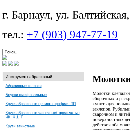
г. Барнаул, ул. Балтийская,
тел.:
+7 (903) 947-77-19
Молотки
Инструмент абразивный
Абразивные головки
Молотки клепальн
Бруски шлифовальные
сборочных и раск
купить для повыш
Круги абразивные прямого профиля ПП
заклепок. Рубиль
Круги абразивные чашечные/тарельчатые
сварочном и литей
ЧК, ЧЦ, Т
поверхностных деф
действия оба моло
Круги зачистные
воздухораспредел