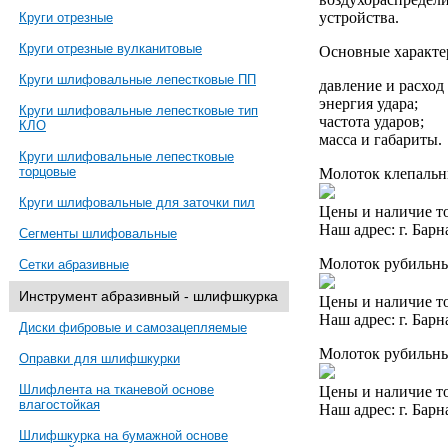
устройства.
Круги отрезные
Круги отрезные вулканитовые
Основные характе
Круги шлифовальные лепестковые ПП
давление и расход
энергия удара;
Круги шлифовальные лепестковые тип
частота ударов;
КЛО
масса и габариты.
Круги шлифовальные лепестковые
торцовые
Молоток клепаль
Круги шлифовальные для заточки пил
Цены и наличие то
Наш адрес: г. Барн
Сегменты шлифовальные
Молоток рубильн
Сетки абразивные
Инструмент абразивный - шлифшкурка
Цены и наличие то
Наш адрес: г. Барн
Диски фибровые и самозацепляемые
Молоток рубильн
Оправки для шлифшкурки
Шлифлента на тканевой основе
Цены и наличие то
влагостойкая
Наш адрес: г. Барн
Шлифшкурка на бумажной основе