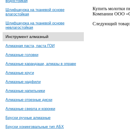
водостойкая
Купить молотки п
Шлифшкурка на тканевой основе
Компании ООО «
влагостойкая
Шлифшкурка на тканевой основе
Следующий товар
невлагостойкая
Инструмент алмазный
Алмазная паста, паста ГОИ
Алмазные головки
Алмазные карандаши, алмазы в оправе
Алмазные круги
Алмазные надфили
Алмазные напильники
Алмазные отрезные диски
Алмазные сверла и коронки
Бруски ручные алмазные
Бруски хонинговальные тип АБХ