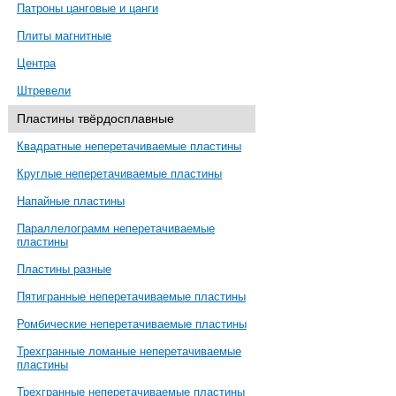
Патроны цанговые и цанги
Плиты магнитные
Центра
Штревели
Пластины твёрдосплавные
Квадратные неперетачиваемые пластины
Круглые неперетачиваемые пластины
Напайные пластины
Параллелограмм неперетачиваемые
пластины
Пластины разные
Пятигранные неперетачиваемые пластины
Ромбические неперетачиваемые пластины
Трехгранные ломаные неперетачиваемые
пластины
Трехгранные неперетачиваемые пластины