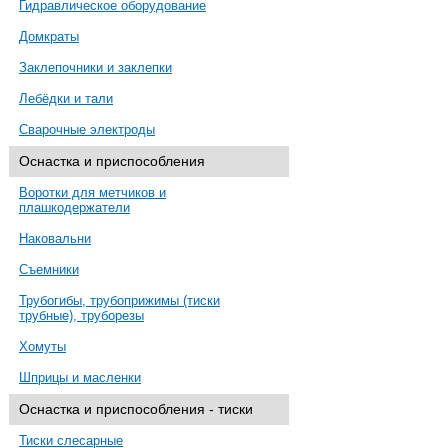
Гидравлическое оборудование
Домкраты
Заклепочники и заклепки
Лебёдки и тали
Сварочные электроды
Оснастка и приспособления
Воротки для метчиков и
плашкодержатели
Наковальни
Съемники
Трубогибы, трубоприжимы (тиски
трубные), труборезы
Хомуты
Шприцы и масленки
Оснастка и приспособления - тиски
Тиски слесарные